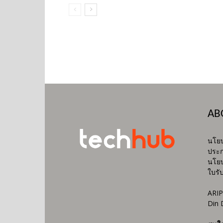
AB
นโยบ
ประก
นโยบ
ใบรั
ARIP
Din 