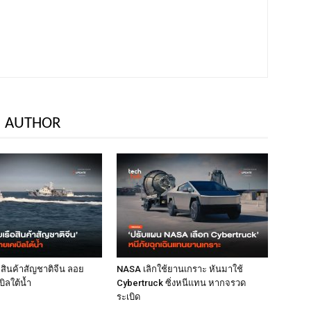
 AUTHOR
ือสินค้าสัญชาติจีน ลอย
NASA เลิกใช้ยานเกราะ หันมาใช้
ิลใต้น้ำ
Cybertruck ซิ่งหนีแทน หากจรวด
ระเบิด