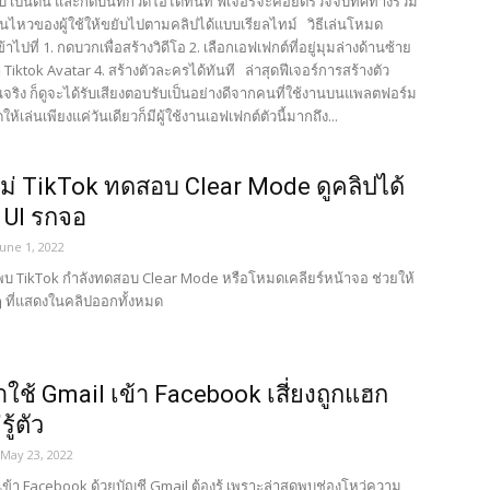
ับ เป็นต้น และกดบันทึกวิดีโอได้ทันที ฟีเจอร์จะคอยตรวจจับทิศทางรวม
่อนไหวของผู้ใช้ให้ขยับไปตามคลิปได้แบบเรียลไทม์ วิธีเล่นโหมด
้าไปที่ 1. กดบวกเพื่อสร้างวิดีโอ 2. เลือกเอฟเฟกต์ที่อยู่มุมล่างด้านซ้าย
า Tiktok Avatar 4. สร้างตัวละครได้ทันที ล่าสุดฟีเจอร์การสร้างตัว
จริง ก็ดูจะได้รับเสียงตอบรับเป็นอย่างดีจากคนที่ใช้งานบนแพลตฟอร์ม
ดให้เล่นเพียงแค่วันเดียวก็มีผู้ใช้งานเอฟเฟกต์ตัวนี้มากถึง...
ม่ TikTok ทดสอบ Clear Mode ดูคลิปได้
 UI รกจอ
June 1, 2022
 นี้พบ TikTok กำลังทดสอบ Clear Mode หรือโหมดเคลียร์หน้าจอ ช่วยให้
 ๆ ที่แสดงในคลิปออกทั้งหมด
าใช้ Gmail เข้า Facebook เสี่ยงถูกแฮก
ู้ตัว
May 23, 2022
ข้า Facebook ด้วยบัญชี Gmail ต้องรู้ เพราะล่าสุดพบช่องโหว่ความ