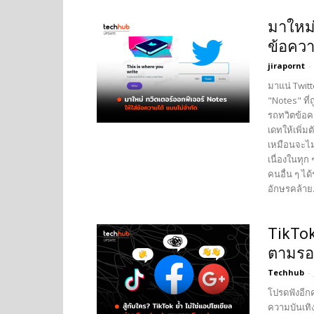
มาใหม่
ข้อควา
jirapornt
-
มาแน่ Twitt
"Notes" ที่ถ
รถทวิตข้อค
เดทให้เพิ่ม
เหมือนจะไม่
เนื่องในทุก
คนอื่น ๆ ได
อักษรคล้าย.
TikTok
ตามรอ
Techhub
-
โปรดฟังอีก
ความบันเทิง