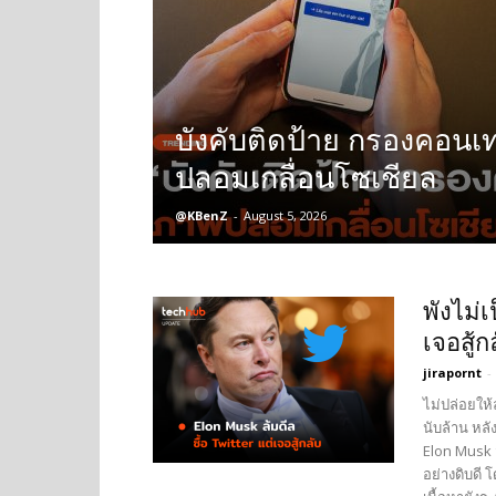
บังคับติดป้าย กรองคอนเ
ปลอมเกลื่อนโซเชียล
@KBenZ
-
August 5, 2026
พังไม่เ
เจอสู้ก
jirapornt
-
ไม่ปล่อยให้
นับล้าน หลั
Elon Musk ส
อย่างดิบดี 