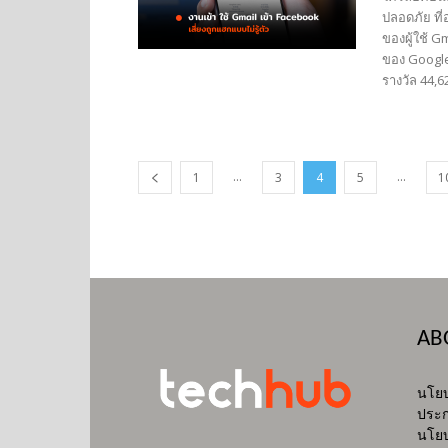
ปลอดภัย ที
ของผู้ใช้ G
ของ Google ไ
รางวัล 44,6
...
...
1
3
4
5
1
AB
นโยบ
ประก
นโยบ