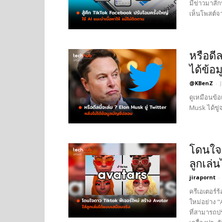
มีข่าวมาสัก
เห็นโพสต์จ
หรือดีล
ได้ข้อ
@KBenZ
-
ดูเหมือนข้อ
Musk ได้ขู่
โดนใจด
ลูกเล่
jirapornt
-
ครีเอเตอร์ร้
ใหม่อย่าง "A
ที่สามารถปร