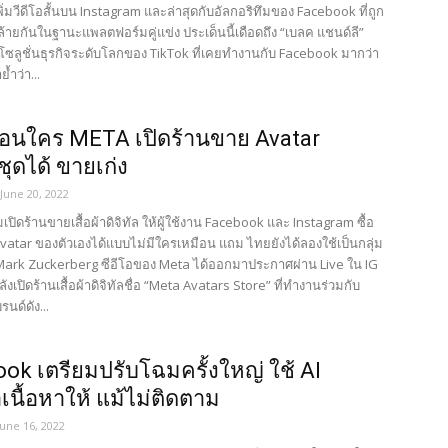
เพิ่มวีดีโอสั้นบน Instagram และล่าสุดกับอัลกอริทึมของ Facebook ที่ถูก
้ายกันในฐานะแพลตฟอร์มคู่แข่ง ประเด็นนี้เดือดถึง “เบลค แชนด์ลี”
ยโซลูชั่นธุรกิจระดับโลกของ TikTok ที่เคยทำงานกับ Facebook มากว่า
้ำว่า...
ือนใคร META เปิดร้านขาย Avatar
ชุดได้ ขายเก่ง
June 20, 2022
เปิดร้านขายเสื้อผ้าดิจิทัล ให้ผู้ใช้งาน Facebook และ Instagram ซื้อ
vatar ของตัวเองได้แบบไม่มีใครเหมือน แถม ไทยยังได้ลองใช้เป็นกลุ่ม
 Mark Zuckerberg ซีอีโอของ Meta ได้ออกมาประกาศผ่าน Live ใน IG
ลังเปิดร้านเสื้อผ้าดิจิทัลชื่อ “Meta Avatars Store” ที่ทำงานร่วมกับ
นด์ดัง...
ok เตรียมปรับโฉมครั้งใหญ่ ใช้ AI
นื้อหาให้ แม้ไม่ติดตาม
June 16, 2022