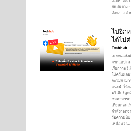
เนื้อหายังร
สแปมต่าง ๆ 
ดังกล่าว ส่วน
ไปอีกห
ได้ไปต
Techhub
-
เคยกดแจ้งเต
จากแอป Face
เรียกว่าพรี
ให้ครีเอเตอ
จะไม่สามารถ
แนะนำให้กล
พรีเมียร์ถูก
ชมสามารถกด
เตือนก่อนเ
กำลังถอดจุด
รับความนิยม
เหมือนว่า...