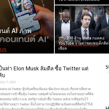
ทนต์ AI ภาพ
ปรับ 200 ล้าน Meta กอดคอ
YouTube จ่ายค่าชดเชยเด็กติ
เชียล
S
ป็นท่า Elon Musk ล้มดีล ซื้อ Twitter แต่
ลับ
July 11, 2022
ลอยนวล Twitter สู้กลับเตรียมฟ้องเอาผิด Elon Musk เรียกค่าเสียหาย
งปล่อยข่าวเข้าซื้อหุ้น Twitter แต่สุดท้ายโดยเทเฉย จบไม่สวยอย่างที่คิด
่งจดหมายถึง ก.ล.ต. สหรัฐฯ กลับลำซื้อ Twitter หลังจากที่คุยกันไว้
โดยให้สาเหตุว่า Twitter นั้นไม่สามารถปฏิบัติตามข้อตกลงที่ดีลกันไว้ได้
H