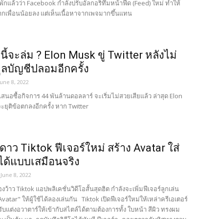
พักแล้วว่า Facebook กำลังปรับอัลกอริทึมหน้าฟีด (Feed) ใหม่ ทำให้
ากเพื่อนน้อยลง แต่เห็นเนื้อหาจากเพจมากขึ้นแทน
นี้จะล่ม ? Elon Musk ขู่ Twitter หลังไม่
มูลบัญชีปลอมอีกครั้ง
June 8, 2022
เสนอซื้อกิจการ 44 พันล้านดอลลาร์ จะเริ่มไม่สวยเสียแล้ว ล่าสุด Elon
จะยุติข้อตกลงอีกครั้ง หาก Twitter
าว Tiktok ฟีเจอร์ใหม่ สร้าง Avatar ใส่
นได้แบบเสมือนจริง
June 8, 2022
องว้าว Tiktok แอปพลิเคชั่นวิดีโอสั้นสุดฮิต กำลังจะเพิ่มฟีเจอร์ลูกเล่น
vatar" ให้ผู้ใช้ได้ลองเล่นกัน Tiktok เปิดฟีเจอร์ใหม่ให้เหล่าครีเอเตอร์
ับแต่งอวาตาร์ให้เข้ากับสไตล์ได้ตามต้องการทั้ง ใบหน้า สีผิว ทรงผม