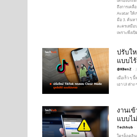
เครื่องประด
ถึงการเคลื
Avatar ให้เข
มือ 3. ค้นห
ละครเสมือน
เพราะพึ่งเปิ
ปรับให
แบบไร้
@KBenZ
-
เมื่อเร็ว ๆ
เอา UI ต่าง
งานเข้
แบบไม่ร
Techhub
-
ใครล็อคอินเ