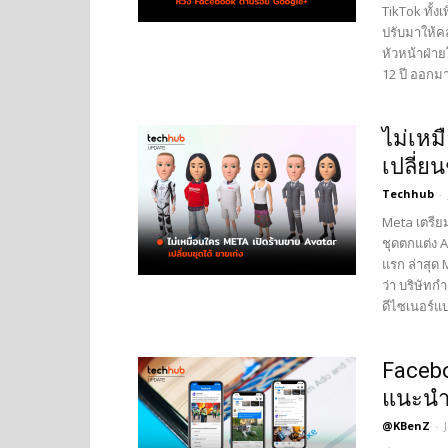
TikTok ทั้ง
ปรับมาให้คล
หัวหน้าฝ่า
12 ปี ออกมาย
ไม่เหม
เปลี่ยน
Techhub
-
Meta เตรียม
ชุดตกแต่ง A
แรก ล่าสุด
ว่า บริษัทกำ
ดีไซเนอร์แบร
Facebo
แนะนำเ
@KBenZ
-