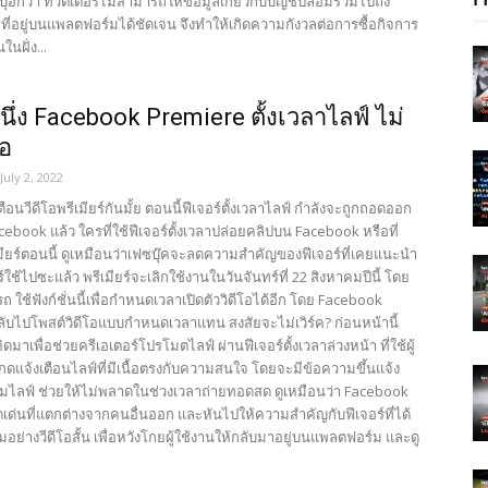
ะบุอีกว่า ทวิตเตอร์ไม่สามารถให้ข้อมูลเกี่ยวกับบัญชีปลอมรวมไปถึง
ที่อยู่บนแพลตฟอร์มได้ชัดเจน จึงทำให้เกิดความกังวลต่อการซื้อกิจการ
ในฝั่ง...
นึ่ง Facebook Premiere ตั้งเวลาไลฟ์ ไม่
่อ
July 2, 2022
ือนวีดีโอพรีเมียร์กันมั้ย ตอนนี้ฟีเจอร์ตั้งเวลาไลฟ์ กำลังจะถูกถอดออก
book แล้ว ใครที่ใช้ฟีเจอร์ตั้งเวลาปล่อยคลิปบน Facebook หรือที่
เมียร์ตอนนี้ ดูเหมือนว่าเฟซบุ๊คจะลดความสำคัญของฟีเจอร์ที่เคยแนะนำ
ร์ใช้ไปซะแล้ว พรีเมียร์จะเลิกใช้งานในวันจันทร์ที่ 22 สิงหาคมปีนี้ โดย
 ใช้ฟังก์ชั่นนี้เพื่อกำหนดเวลาเปิดตัววิดีโอได้อีก โดย Facebook
ับไปโพสต์วิดีโอแบบกำหนดเวลาแทน สงสัยจะไม่เวิร์ค? ก่อนหน้านี้
คิดมาเพื่อช่วยครีเอเตอร์โปรโมตไลฟ์ ผ่านฟีเจอร์ตั้งเวลาล่วงหน้า ที่ใช้ผู้
แจ้งเตือนไลฟ์ที่มีเนื้อตรงกับความสนใจ โดยจะมีข้อความขึ้นแจ้ง
ริ่มไลฟ์ ช่วยให้ไม่พลาดในช่วงเวลาถ่ายทอดสด ดูเหมือนว่า Facebook
เด่นที่แตกต่างจากคนอื่นออก และหันไปให้ความสำคัญกับฟีเจอร์ที่ได้
อย่างวีดีโอสั้น เพื่อหวังโกยผู้ใช้งานให้กลับมาอยู่บนแพลตฟอร์ม และดู