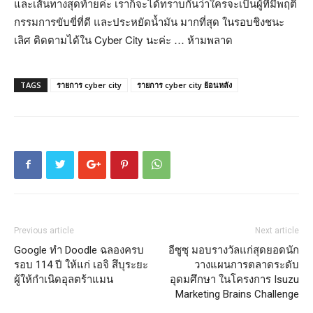
และเส้นทางสุดท้ายค่ะ เราก็จะได้ทราบกันว่าใครจะเป็นผู้ที่มีพฤต­ิ
กรรมการขับขี่ที่ดี และประหยัดน้ำมัน มากที่สุด ในรอบชิงชนะ
เลิศ ติดตามได้ใน Cyber City นะค่ะ … ห้ามพลาด
TAGS
รายการ cyber city
รายการ cyber city ย้อนหลัง
Previous article
Next article
Google ทำ Doodle ฉลองครบ
อีซูซุ มอบรางวัลแก่สุดยอดนัก
รอบ 114 ปี ให้แก่ เอจิ สึบุระยะ
วางแผนการตลาดระดับ
ผู้ให้กำเนิดอุลตร้าแมน
อุดมศึกษา ในโครงการ Isuzu
Marketing Brains Challenge