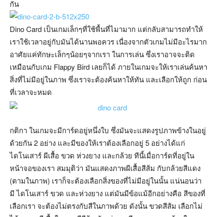
กัน
Dino Card เป็นเกมเล็กๆที่ใช้พื้นที่ไมามาก แต่กลับสามารถทำให้
เราใช้เวลาอยู่กับมันได้นานพอควร เนื่องจากตัวเกมไม่มีอะไรมาก
อาศัยแค่ทักษะเล็กๆน้อยๆจากเรา ในการเล่น ซึ่งเราอาจจะติด
เหมือนกับเกม Flappy Bird เลยก็ได้ ภายในเกมจะให้เราเล่นค้นหา
สิ่งที่ไม่มีอยู่ในภาพ ซึ่งเราจะต้องค้นหาให้ทัน และเลือกให้ถูก ก่อน
ที่เวลาจะหมด
กติกา ในเกมจะมีการ์ดอยู่หนึ่งใบ ซึ่งมันจะแสดงรูปภาพข้างในอยู่
ด้วยกัน 2 อย่าง และมีของให้เราต้องเลือกอยู่ 5 อย่างได้แก่
ไดโนเสาร์ ผีเสื้อ ขวด ห่วงยาง และกล้วย ทีนี้เมื่อการ์ดที่อยู่ใน
หน้าจอของเรา สมมุติว่า มันแสดงภาพผีเสื้อสีส้ม กับกล้วยสีแดง
(ตามในภาพ) เราก็จะต้องเลือกสิ่งของที่ไม่มีอยู่ในนั้น แน่นอนว่า
มี ไดโนเสาร์ ขวด และห่วงยาง แต่มันมีข้อแม้อีกอย่างคือ สีของที่
เลือกเรา จะต้องไม่ตรงกับสีในภาพด้วย ดังนั้น ขวดสีส้ม เลือกไม่