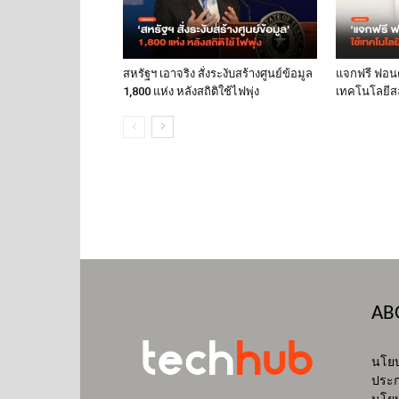
สหรัฐฯ เอาจริง สั่งระงับสร้างศูนย์ข้อมูล
แจกฟรี ฟอนต์
1,800 แห่ง หลังสถิติใช้ไฟพุ่ง
เทคโนโลยีส
AB
นโยบ
ประก
นโยบ