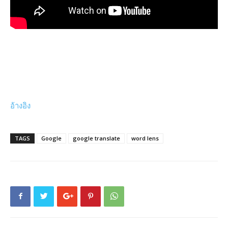
อ้างอิง
TAGS
Google
google translate
word lens