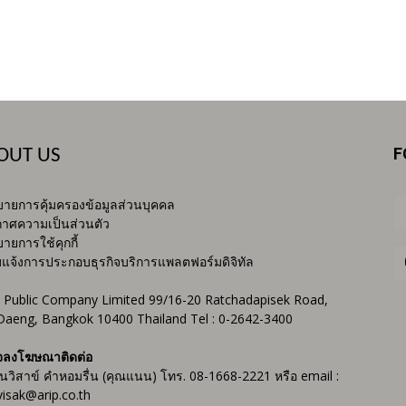
F
OUT US
ายการคุ้มครองข้อมูลส่วนบุคคล
าศความเป็นส่วนตัว
ายการใช้คุกกี้
บแจ้งการประกอบธุรกิจบริการแพลตฟอร์มดิจิทัล
 Public Company Limited 99/16-20 Ratchadapisek Road,
Daeng, Bangkok 10400 Thailand Tel : 0-2642-3400
จลงโฆษณาติดต่อ
ันวิสาข์ คำหอมรื่น (คุณแนน) โทร. 08-1668-2221 หรือ email :
isak@arip.co.th