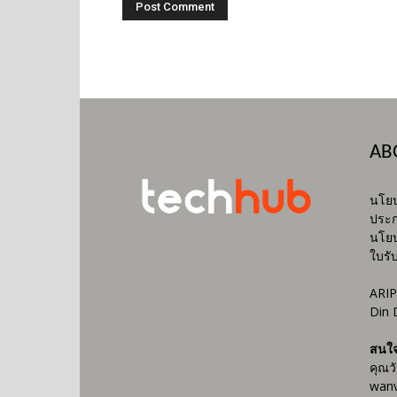
AB
นโยบ
ประก
นโยบ
ใบรั
ARIP
Din 
สนใ
คุณว
wanv