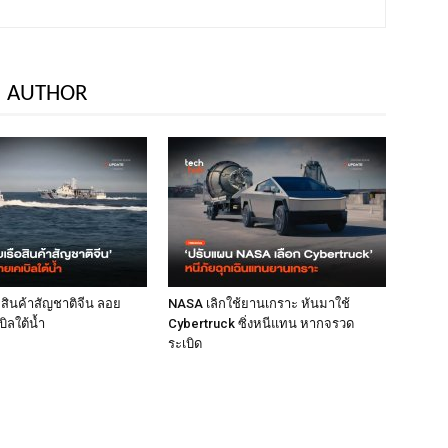
 AUTHOR
ือสินค้าสัญชาติจีน ลอย
NASA เลิกใช้ยานเกราะ หันมาใช้
ิลใต้น้ำ
Cybertruck ซิ่งหนีแทน หากจรวด
ระเบิด