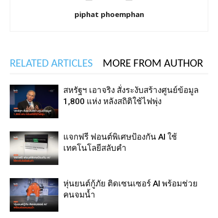
piphat phoemphan
RELATED ARTICLES
MORE FROM AUTHOR
สหรัฐฯ เอาจริง สั่งระงับสร้างศูนย์ข้อมูล
1,800 แห่ง หลังสถิติใช้ไฟพุ่ง
แจกฟรี ฟอนต์พิเศษป้องกัน AI ใช้
เทคโนโลยีสลับคำ
หุ่นยนต์กู้ภัย ติดเซนเซอร์ AI พร้อมช่วย
คนจมน้ำ