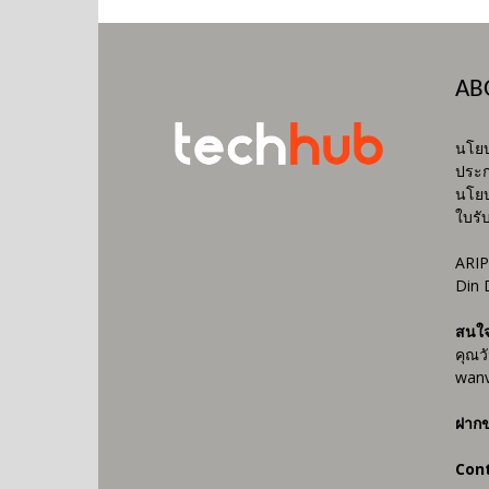
AB
นโยบ
ประก
นโยบ
ใบรั
ARIP
Din 
สนใ
คุณว
wanv
ฝากข
Con