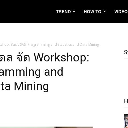
TREND
HOW TO
VIDEO
kshop: Basic SAS, Programming and Statistics and Data Mining
S
ิดล จัด Workshop:
ramming and
ata Mining
H