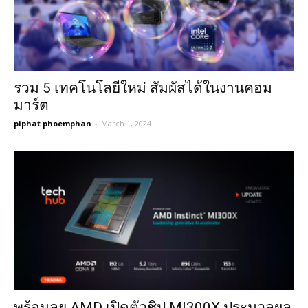
รวม 5 เทคโนโลยีใหม่ สัมผัสได้ในงานคอม
มาร์ต
piphat phoemphan
-
March 1, 2024
พร้อมลุย AMD เปิดตัวชิป MI300X ประมวลผล