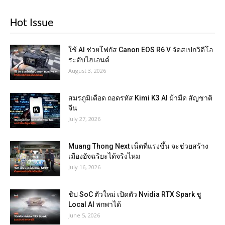
Hot Issue
ใช้ AI ช่วยโฟกัส Canon EOS R6 V จัดสเปกวิดีโอ
ระดับไฮเอนด์
August 3, 2026
สมรภูมิเดือด ถอดรหัส Kimi K3 AI ม้ามืด สัญชาติ
จีน
July 27, 2026
Muang Thong Next เน็ตที่แรงขึ้น จะช่วยสร้าง
เมืองอัจฉริยะได้จริงไหม
July 16, 2026
ชิป SoC ตัวใหม่ เปิดตัว Nvidia RTX Spark ชู
Local AI พกพาได้
June 5, 2026