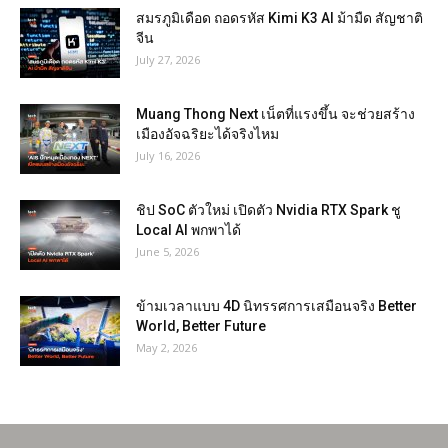
สมรภูมิเดือด ถอดรหัส Kimi K3 AI ม้ามืด สัญชาติ
จีน
July 27, 2026
Muang Thong Next เน็ตที่แรงขึ้น จะช่วยสร้าง
เมืองอัจฉริยะได้จริงไหม
July 16, 2026
ชิป SoC ตัวใหม่ เปิดตัว Nvidia RTX Spark ชู
Local AI พกพาได้
June 5, 2026
ข้ามเวลาแบบ 4D นิทรรศการเสมือนจริง Better
World, Better Future
May 2, 2026