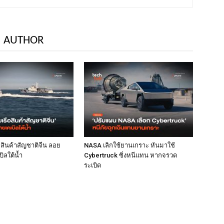
 AUTHOR
ือสินค้าสัญชาติจีน ลอย
NASA เลิกใช้ยานเกราะ หันมาใช้
ิลใต้น้ำ
Cybertruck ซิ่งหนีแทน หากจรวด
ระเบิด