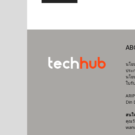
AB
นโยบ
ประก
นโยบ
ใบรั
ARIP
Din 
สนใ
คุณว
wanv