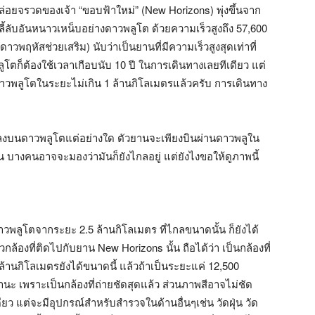
ปล่อยจรวดของเจ้า “ขอบฟ้าใหม่” (New Horizons) พุ่งขึ้นจาก
ะลี้ลับอันหนาวเหน็บอย่างดาวพลูโต ด้วยความเร็วสูงถึง 57,600
าวพฤหัสช่วยเสริม) นับว่าเป็นยานที่มีความเร็วสูงสุดเท่าที่
พลูโตก็ต้องใช้เวลาเกือบนับ 10 ปี ในการเดินทางเลยทีเดียว แต่
ดาวพลูโตในระยะไม่เกิน 1 ล้านกิโลเมตรแล้วครับ การเดินทาง
ดลงบนดาวพลูโตแต่อย่างใด ตัวยานจะเพียงบินผ่านดาวพลูใน
ั้น บางคนอาจจะมองว่ามันก็ยังไกลอยู่ แต่ยังไงขอให้ดูภาพนี้
พดาวพลูโตจากระยะ 2.5 ล้านกิโลเมตร ที่ไกลขนาดนั้น ก็ยังได้
กล้องที่ติดไปกับยาน New Horizons นั้น ถือได้ว่า เป็นกล้องที่
้านกิโลเมตรยังได้ขนาดนี้ แล้วถ้าเป็นระยะแค่ 12,500
 เพราะเป็นกล้องที่ถ่ายชัดสุดแล้ว ส่วนภาพสีอาจไม่ชัด
ดียว แต่จะมีอุปกรณ์สำหรับสำรวจในด้านอื่นๆเช่น วัดฝุ่น วัด