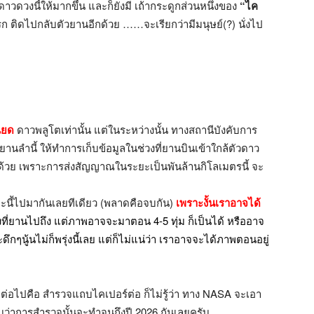
วดวงนี้ให้มากขึ้น และก็ยังมี เถ้ากระดูกส่วนหนึ่งของ
“ไค
 ติดไปกลับตัวยานอีกด้วย ……จะเรียกว่ามีมนุษย์(?) นั่งไป
ฉียด
ดาวพลูโตเท่านั้น แต่ในระหว่างนั้น ทางสถานีบังคับการ
นลำนี้ ให้ทำการเก็บข้อมูลในช่วงที่ยานบินเข้าใกล้ตัวดาว
้ดีๆด้วย เพราะการส่งสัญญาณในระยะเป็นพันล้านกิโลเมตรนี้ จะ
ะนี้ไปมากันเลยทีเดียว (พลาดคือจบกัน)
เพราะงั้นเราอาจได้
วงที่ยานไปถึง แต่ภาพอาจจะมาตอน 4-5 ทุ่ม ก็เป็นได้ หรืออาจ
นู้นไม่ก็พรุ่งนี้เลย แต่ก็ไม่แน่ว่า เราอาจจะได้ภาพตอนอยู่
อไปคือ สำรวจแถบไคเปอร์ต่อ ก็ไม่รู้ว่า ทาง NASA จะเอา
บุว่าการสำรวจนั้นจะทำจนถึงปี 2026 กันเลยครับ