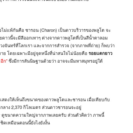
ใจไม่แพ้กันคือ ชารอน (Charon) เป็นดาวบริวารของพลูโต จะ
ดยดาวนี้จะมีสีออกเทาๆ ต่างจากดาวพลูโตที่เป็นสีน้ำตาลอม
ันทร์ที่โลกเรา และจากการสำรวจ (จากภาพที่ถ่าย) ก็พบว่า
 โดยเฉพาะมีอยู่จุดหนึ่งที่น่าสนใจไม่น้อยคือ
รอยแตกยาว
อีก”
ซึ่งมีการสันนิษฐานด้วยว่า อาจจะมีมหาสมุทรอยู่ใต้
แสดงให้เห็นถึงขนาดของดาวพลูโตและชารอน เมื่อเทียบกับ
์กลาง 2,370 กิโลเมตร ส่วนดาวชารอนจะอยู่
ตร ดูขนาดความใหญ่จากภาพเลยครับ ส่วนตัวคิดว่า ภาพนี้
ิดเหมือนตอนนี้ยังไงยังงั้น