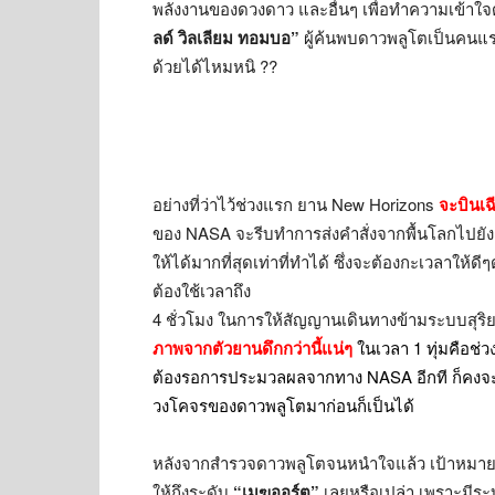
พลังงานของดวงดาว และอื่นๆ เพื่อทำความเข้าใจดา
ลด์ วิลเลียม ทอมบอ”
ผู้ค้นพบดาวพลูโตเป็นคนแรก
ด้วยได้ไหมหนิ ??
อย่างที่ว่าไว้ช่วงแรก ยาน New Horizons
จะบินเ
ของ NASA จะรีบทำการส่งคำสั่งจากพื้นโลกไปยังยา
ให้ได้มากที่สุดเท่าที่ทำได้ ซึ่งจะต้องกะเวลาให
ต้องใช้เวลาถึง
4 ชั่วโมง ในการให้สัญญานเดินทางข้ามระบบสุริย
ภาพจากตัวยานดึกกว่านี้แน่ๆ
ในเวลา 1 ทุ่มคือช่
ต้องรอการประมวลผลจากทาง NASA อีกที ก็คงจะดึกๆ
วงโคจรของดาวพลูโตมาก่อนก็เป็นได้
หลังจากสำรวจดาวพลูโตจนหนำใจแล้ว เป้าหมายต่
ให้ถึงระดับ
“เมฆออร์ต”
เลยหรือเปล่า เพราะมีระ