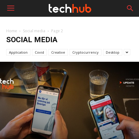
Home
Social media
Page 2
SOCIAL MEDIA
Application
Covid
Creative
Cryptocurrency
Desktop