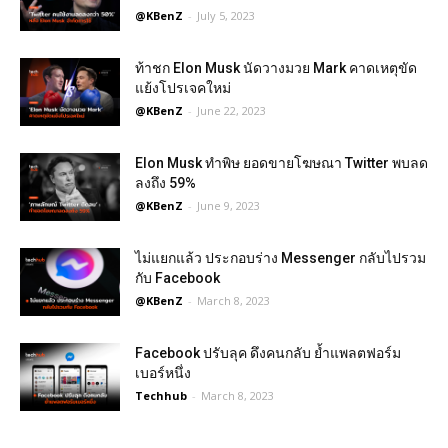
@KBenZ
-
July 5, 2023
ท้าชก Elon Musk นัดวางมวย Mark คาดเหตุขัด
แย้งโปรเจคใหม่
@KBenZ
-
June 22, 2023
Elon Musk ทำพิษ ยอดขายโฆษณา Twitter พบลด
ลงถึง 59%
@KBenZ
-
June 9, 2023
ไม่แยกแล้ว ประกอบร่าง Messenger กลับไปรวม
กับ Facebook
@KBenZ
-
March 8, 2023
Facebook ปรับลุค ดึงคนกลับ ย้ำแพลตฟอร์ม
เบอร์หนึ่ง
Techhub
-
March 8, 2023