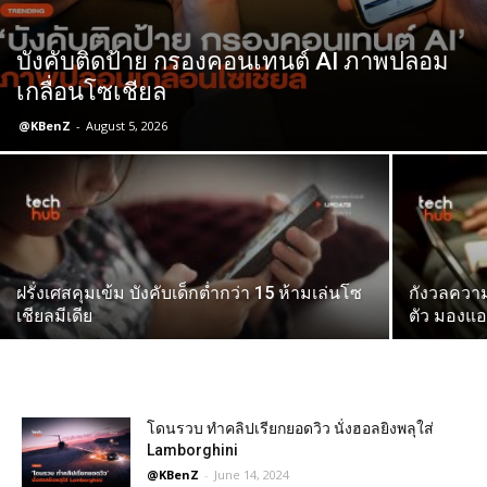
บังคับติดป้าย กรองคอนเทนต์ AI ภาพปลอม
เกลื่อนโซเชียล
@KBenZ
-
August 5, 2026
ฝรั่งเศสคุมเข้ม บังคับเด็กต่ำกว่า 15 ห้ามเล่นโซ
กังวลความ
เชียลมีเดีย
ตัว มองแอ
โดนรวบ ทำคลิปเรียกยอดวิว นั่งฮอลยิงพลุใส่
Lamborghini
@KBenZ
-
June 14, 2024