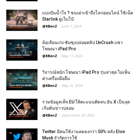
แบ่งปันน้ำใจ ? ชนเผ่าเข้าถึงโลกออนไลน์ ใช้เน็ต
Starlink ดูเว็บโป้
@KBenZ
-
June 7, 2024
ล้อเลียนเก่ง ซัมซุงปล่อยคลิป UnCrush แซว
โฆษณา iPad Pro
@KBenZ
-
May 17, 2024
วิจารณ์หนัก โฆษณา iPad Pro รุ่นล่าสุด ไม่เห็น
ค่าเครื่องมืออื่น
@KBenZ
-
May 10, 2024
รวมข้อมูลเท็จ EU ให้คะแนนติดลบ ยัน X เป็นจุด
เริ่มต้นข่าวปลอม
@KBenZ
-
September 29, 2023
Twitter มีคนใช้งานลดลงกว่า 50% หลัง Elon
Musk จำกัดการใช้